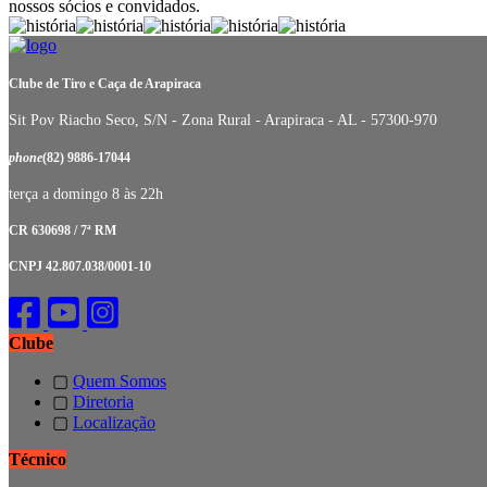
nossos sócios e convidados.
Clube de Tiro e Caça de Arapiraca
Sit Pov Riacho Seco, S/N - Zona Rural - Arapiraca - AL - 57300-970
phone
(82) 9886-17044
terça a domingo 8 às 22h
CR 630698 / 7ª RM
CNPJ 42.807.038/0001-10
Clube
▢
Quem Somos
▢
Diretoria
▢
Localização
Técnico