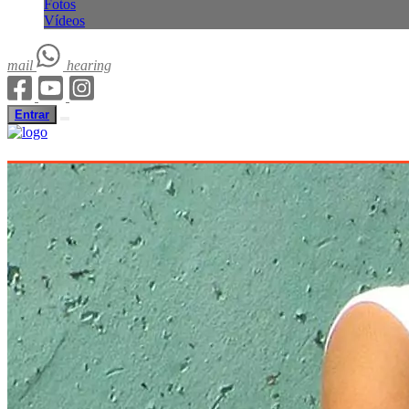
Fotos
Vídeos
mail
hearing
Entrar