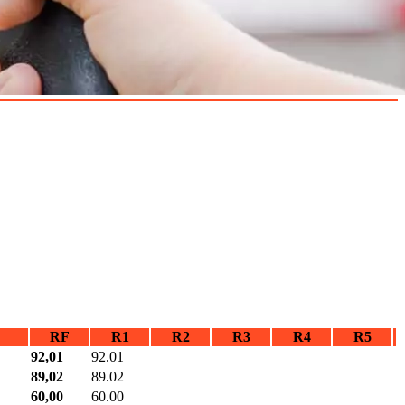
RF
R1
R2
R3
R4
R5
92,01
92.01
89,02
89.02
60,00
60.00