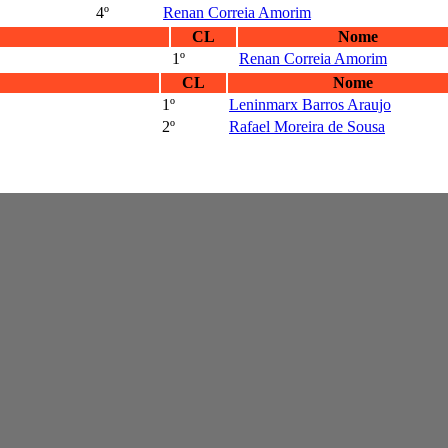
4º
Renan Correia Amorim
CL
Nome
1º
Renan Correia Amorim
CL
Nome
1º
Leninmarx Barros Araujo
2º
Rafael Moreira de Sousa