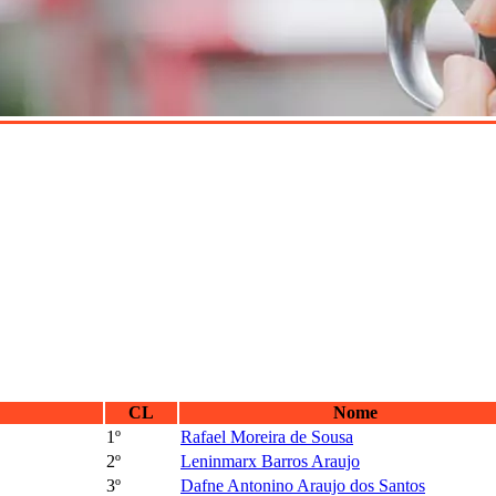
CL
Nome
1º
Rafael Moreira de Sousa
2º
Leninmarx Barros Araujo
3º
Dafne Antonino Araujo dos Santos