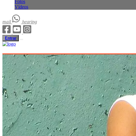
Fotos
Vídeos
mail
hearing
Entrar