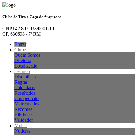
Clube de Tiro e Caça de Arapiraca
CNPJ 42.807.038/0001-10
CR 630698 / 7ª RM
Entrar
Clube
Quem Somos
Diretoria
Localização
Técnico
Disciplinas
Regras
Calendário
Resultados
Campeonato
Matriculados
Recordes
Biblioteca
Validador
Mídias
Notícias