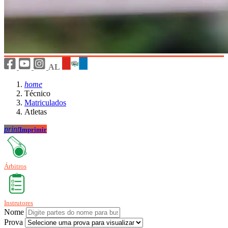
AL
home
Técnico
Matriculados
Atletas
print
Imprimir
Árbitros
Instrutores
Nome
Prova