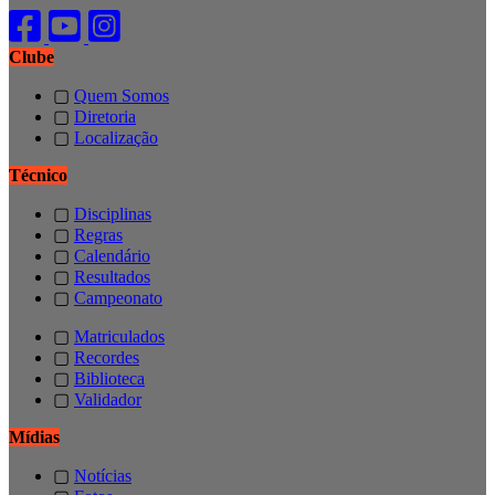
Clube
▢
Quem Somos
▢
Diretoria
▢
Localização
Técnico
▢
Disciplinas
▢
Regras
▢
Calendário
▢
Resultados
▢
Campeonato
▢
Matriculados
▢
Recordes
▢
Biblioteca
▢
Validador
Mídias
▢
Notícias