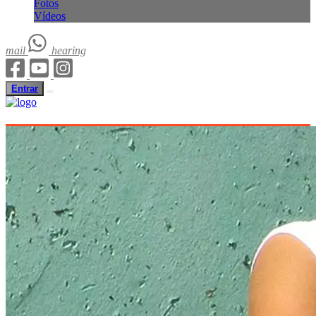
Fotos
Vídeos
mail
hearing
Entrar