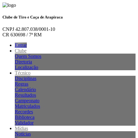
Clube de Tiro e Caça de Arapiraca
CNPJ 42.807.038/0001-10
CR 630698 / 7ª RM
Entrar
Clube
Quem Somos
Diretoria
Localização
Técnico
Disciplinas
Regras
Calendário
Resultados
Campeonato
Matriculados
Recordes
Biblioteca
Validador
Mídias
Notícias