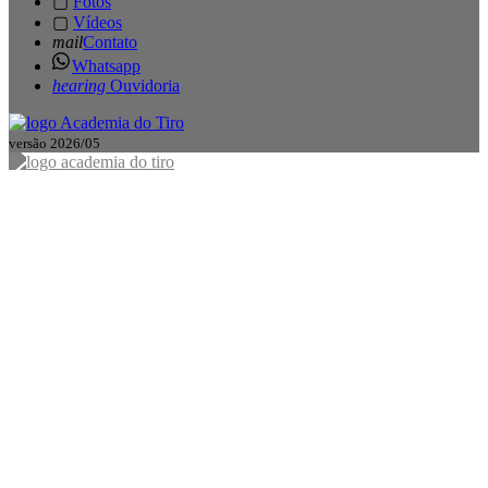
▢
Fotos
▢
Vídeos
mail
Contato
Whatsapp
hearing
Ouvidoria
versão 2026/05